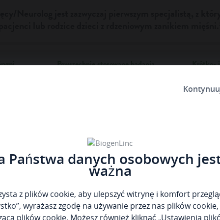
ęcy/Neurolog jest zazwyczaj pierwszym specjalistą, z któr
pacjenci lub rodzice dzieci z rdzeniowym zanikiem mięśni.
órymi
Powszechnie stosowane badania
Krótko- 
obejmują:
działani
obejmow
Badanie neurologiczne
Kontynuuj
Komuni
Badania genetyczne i analizy w
multid
ramach diagnostyki
opieki
potwierdzającej
Elektromiografię (EMG) oraz
elektroneurografię w ramach
diagnostyki różnicowej
 Państwa danych osobowych jest
ważna
Powrót do s
ysta z plików cookie, aby ulepszyć witrynę i komfort przeglą
stko”, wyrażasz zgodę na używanie przez nas plików cookie,
zącą plików cookie
. Możesz również kliknąć „Ustawienia plik