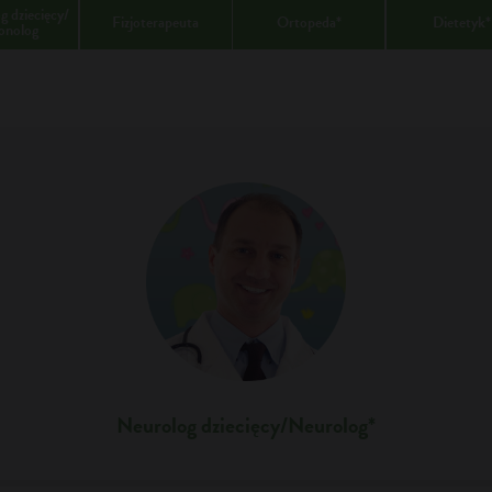
 dziecięcy/
Fizjoterapeuta
Ortopeda*
Dietetyk*
onolog
Neurolog dziecięcy/Neurolog*