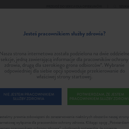
PRZEJDŹ DO SEKCJI DLA OPIEKUNÓW
SZUKA
Jesteś pracownikiem służby zdrowia?
OPIEKA NAD PACJENTAMI Z SMA
DECYDUJĄCE PROBLEMY ZWIĄZAN
Koncepcje opieki
Zrozumienie ról
Nasza strona internetowa została podzielona na dwie oddzieln
sekcje, jedną zawierającą informacje dla pracowników ochrony
zdrowia, drugą dla szerokiego grona odbiorców*. Wybranie
opiece nad pacjentem z rdzeniowym za
odpowiedniej dla siebie opcji spowoduje przekierowanie do
właściwej strony startowej.
enie multidyscyplinarnego zespołu opieki w społeczności lo
NIE JESTEM PRACOWNIKIEM
POTWIERDZAM, ŻE JESTEM
SŁUŻBY ZDROWIA
PRACOWNIKIEM SŁUŻBY ZDROW
Jesteśmy prawnie zobowiązani do zarezerwowania niektórych obszarów naszej strony
ternetowej wyłącznie dla pracowników ochrony zdrowia. Klikając opcję „Potwierdza
 jestem pracownikiem ochrony zdrowia”, użytkownik potwierdza, że niniejsze