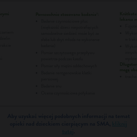
órymi
Krótkote
Powszechnie stosowane badania
:
2
lekarza 
Badanie czynnościowe płuc
Fizjot
(większość dzieci niepotrafiących
zczaniem
Wykorz
samodzielnie siedzieć może być za
zielin
w trak
słaba lub zbyt młoda na wykonanie
rakcie
badania)
Wykorz
innych
Pomiar szczytowego przepływu
ki
wydzie
powietrza podczas kaszlu
Długoter
Pomiar siły mięśni oddechowych
mogą ob
Badanie rentgenowskie klatki
trache
piersiowej
Badanie snu
Ocena czynnościowa połykania
Aby uzyskać więcej podobnych informacji na temat
opieki nad dzieckiem cierpiącym na SMA,
kliknij
tutaj
.