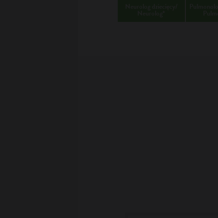
Neurolog dziecięcy/
Pulmonolog
Neurolog*
Pulm