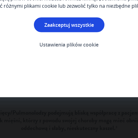
ć różnymi plikami cookie lub zezwolić tylko na niezbędne plik
Zaakceptuj wszystkie
Ustawienia plików cookie
Pulmonolog dziecięcy/Pulmonolog
ięcy/Pulmonolodzy podejmują bliską współpracę z pacjen
k mięśni, którzy z powodu swojej choroby mogą mieć obn
oddechową i słaby, nieskuteczny kaszel.
3