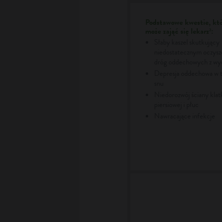
Podstawowe kwestie, kt
może zająć się lekarz
:
2
Słaby kaszel skutkujący
niedostatecznym oczys
dróg oddechowych z wyd
Depresja oddechowa w t
snu
Niedorozwój ściany klat
piersiowej i płuc
Nawracające infekcje