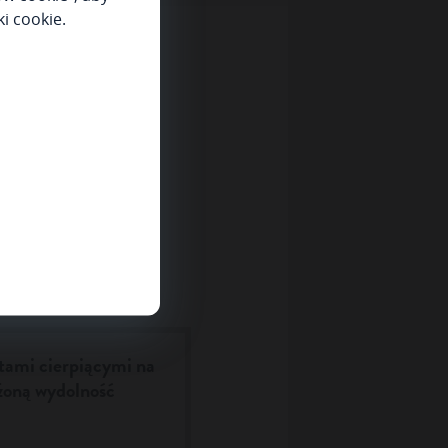
i cookie.
tami cierpiącymi na
iżoną wydolność