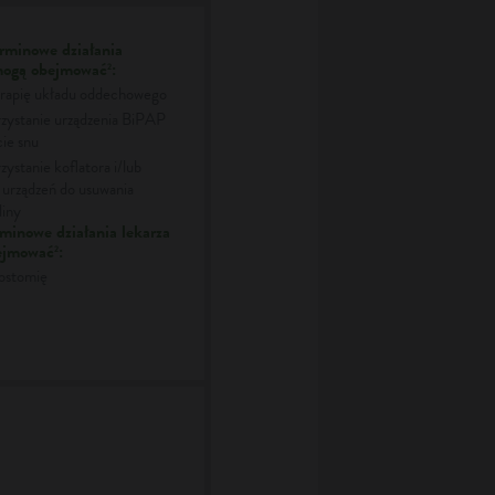
rminowe działania
mogą obejmować
:
2
erapię układu oddechowego
ystanie urządzenia BiPAP
cie snu
ystanie koflatora i/lub
 urządzeń do usuwania
liny
minowe działania lekarza
ejmować
:
2
ostomię