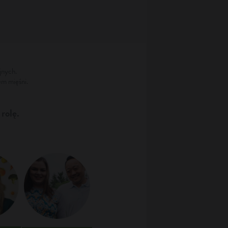
jnych.
em mięśni.
 rolę.