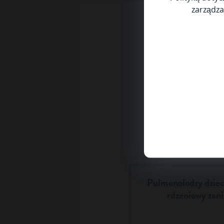
zarządza
Pulmonolodzy dziec
rdzeniowy zani