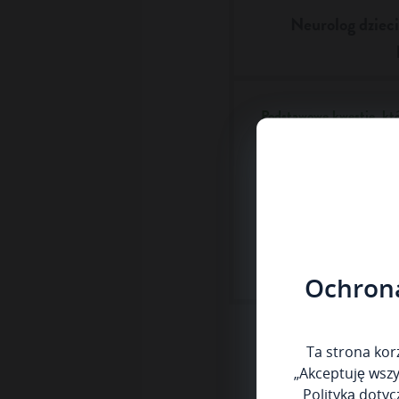
Neurolog dzieci
Podstawowe kwestie, kt
zajmuje się lekarz, mogą
obejmować:
Diagnozę
Dalsze badania
Ochrona
Ta strona korz
„Akceptuję wszy
Polityką dotyc