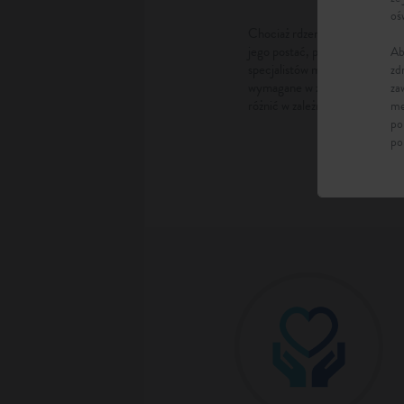
oś
Chociaż rdzeniowy zanik mięśn
jego postać, postępowanie, zwi
Ab
specjalistów mogą się znacznie 
zd
wymagane w zespole sprawując
za
różnić w zależności od indywid
me
po
po