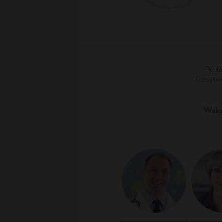
Poniż
Członkowi
Wskaż