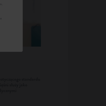
m.
ta
dotyczącego standardu
ięśni
służy jako
dycznymi